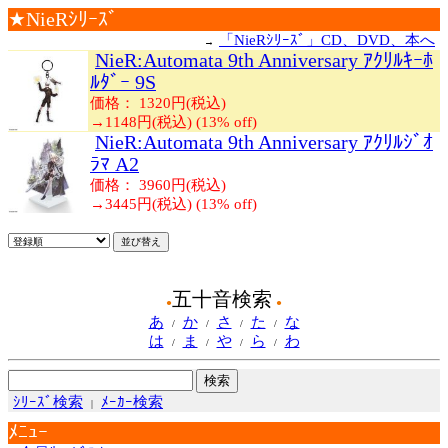
★NieRｼﾘｰｽﾞ
「NieRｼﾘｰｽﾞ」CD、DVD、本へ
→
NieR:Automata 9th Anniversary ｱｸﾘﾙｷｰﾎ
ﾙﾀﾞｰ 9S
価格： 1320円(税込)
→
1148円(税込) (13% off)
NieR:Automata 9th Anniversary ｱｸﾘﾙｼﾞｵ
ﾗﾏ A2
価格： 3960円(税込)
→
3445円(税込) (13% off)
五十音検索
●
●
あ
か
さ
た
な
/
/
/
/
は
ま
や
ら
わ
/
/
/
/
ｼﾘｰｽﾞ検索
ﾒｰｶｰ検索
|
ﾒﾆｭｰ