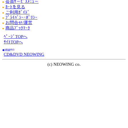
会員ｻ－ﾋﾞｽﾒﾆｭ－
■
ｶｰﾄを見る
■
ご利用ｶﾞｲﾄﾞ
■
ﾌﾟﾗｲﾊﾞｼｰ･ﾎﾟﾘｼｰ
■
お問合せ/運営
■
商品ﾌﾞｯｸﾏｰｸ
■
ﾍﾟｰｼﾞTOPへ
ｻｲﾄTOPへ
◆姉妹ｻｲﾄ
CD&DVD NEOWING
(c) NEOWING co.