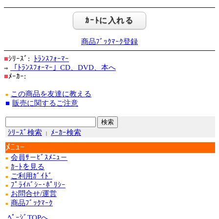
商品ﾌﾞｯｸﾏｰｸ登録
■
ｼﾘｰｽﾞ:
ﾄﾗﾝｽﾌｫｰﾏｰ
「ﾄﾗﾝｽﾌｫｰﾏｰ」CD、DVD、本へ
⇒
■
ﾒｰｶｰ:
この商品を友達に教える
■
■
販売に関するご注意
ｼﾘｰｽﾞ検索
ﾒｰｶｰ検索
|
ﾒﾆｭｰ
会員ｻ－ﾋﾞｽﾒﾆｭ－
■
ｶｰﾄを見る
■
ご利用ｶﾞｲﾄﾞ
■
ﾌﾟﾗｲﾊﾞｼｰ･ﾎﾟﾘｼｰ
■
お問合せ/運営
■
商品ﾌﾞｯｸﾏｰｸ
■
ﾍﾟｰｼﾞTOPへ