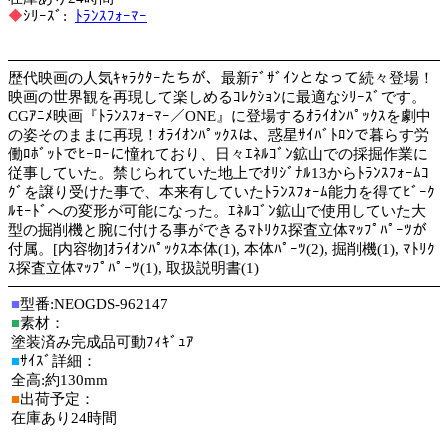
◆
ｼﾘｰｽﾞ:
ﾄﾗﾝｽﾌｫｰﾏｰ
歴代映画の人気ｷｬﾗｸﾀｰたちが、最新ﾃﾞｻﾞｲﾝとなって続々登場！
映画の世界観を再現して楽しめるｺﾚｸｼｮﾝに最適なｼﾘｰｽﾞです。
CGｱﾆﾒ映画『ﾄﾗﾝｽﾌｫｰﾏｰ／ONE』に登場するｵﾗｲｵﾝﾊﾟｯｸｽを劇中
の姿そのままに再現！ｵﾗｲｵﾝﾊﾟｯｸｽは、惑星ｻｲﾊﾞﾄﾛﾝで暮らす労
働ﾛﾎﾞｯﾄでﾋｰﾛｰに憧れており、日々ｴﾈﾙｺﾞﾝ鉱山での採掘作業に
従事していた。禁じられていた地上でｵﾘｼﾞﾅﾙ13からﾄﾗﾝｽﾌｫｰﾑｺ
ｸﾞを譲り受けた事で、本来有していたﾄﾗﾝｽﾌｫｰﾑ能力を得てﾋﾞｰｸ
ﾙﾓｰﾄﾞへの変形が可能になった。ｴﾈﾙｺﾞﾝ鉱山で使用していた大
型の掘削機と腕に付ける事ができるﾏﾄﾘｸｽ探査立体ﾏｯﾌﾟﾊﾟｰﾂが
付属。[内容物]ｵﾗｲｵﾝﾊﾟｯｸｽ本体(1), 本体ﾊﾟｰﾂ(2), 掘削機(1), ﾏﾄﾘｸ
ｽ探査立体ﾏｯﾌﾟﾊﾟｰﾂ(1), 取扱説明書(1)
■
型番:NEOGDS-962147
■
素材：
塗装済み完成品可動ﾌｨｷﾞｭｱ
■
ｻｲｽﾞ詳細：
全高:約130mm
■
出荷予定：
在庫あり24時間