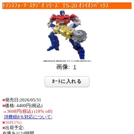
ﾄﾗﾝｽﾌｫｰﾏｰｽﾀｼﾞｵ ｼﾘｰｽﾞ TS-20 ｵﾗｲｵﾝﾊﾟｯｸｽ
画像:
1
■
発売日:2026/05/31
■
価格: 4400円(税込)
→
3608円(税込) (18% off)
消費税8％対応について:
■36P(1%)
■
出荷予定:
在庫あり24時間