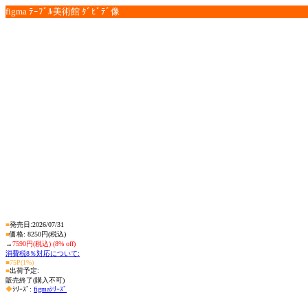
figma ﾃｰﾌﾞﾙ美術館 ﾀﾞﾋﾞﾃﾞ像
■
発売日:2026/07/31
■
価格: 8250円(税込)
→
7590円(税込) (8% off)
消費税8％対応について:
■75P(1%)
■
出荷予定:
販売終了(購入不可)
◆
ｼﾘｰｽﾞ:
figmaｼﾘｰｽﾞ