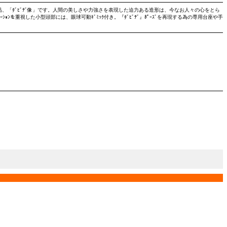
する彫刻作品、「ﾀﾞﾋﾞﾃﾞ像」です。人間の美しさや力強さを表現した迫力ある造形は、今なお人々の心をとら
ﾛﾎﾟｰｼｮﾝを重視した小型頭部には、眼球可動ｷﾞﾐｯｸ付き。『ﾀﾞﾋﾞﾃﾞ』ﾎﾟｰｽﾞを再現する為の専用台座や手