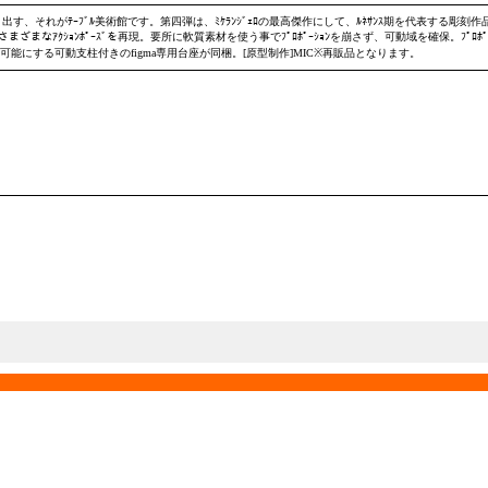
なって動き出す、それがﾃｰﾌﾞﾙ美術館です。第四弾は、ﾐｹﾗﾝｼﾞｪﾛの最高傑作にして、ﾙﾈｻﾝｽ期を代表
もちろん、さまざまなｱｸｼｮﾝﾎﾟｰｽﾞを再現。要所に軟質素材を使う事でﾌﾟﾛﾎﾟｰｼｮﾝを崩さず、可動域を確保。ﾌﾟ
を可能にする可動支柱付きのfigma専用台座が同梱。[原型制作]MIC※再販品となります。