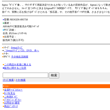
figma「ﾀﾞﾋﾞﾃﾞ像」、ｲｹﾒﾝすぎて再販決定!!だれもが知っているあの芸術作品が、figmaに
えてやみません。ｽﾑｰｽﾞ且つｷﾁｯと決まるfigmaｵﾘｼﾞﾅﾙ関節ﾊﾟｰﾂで、『ﾀﾞﾋﾞﾃﾞ像』ﾎﾟｰｽﾞは
首ﾊﾟｰﾂ、実際に石を投げるﾎﾟｰｽﾞがとれる「投石器」や、その他手首ﾊﾟｰﾂが付属。さまざまなｼｰﾝ
■
型番:NEOGDS-895758
■
素材：
ABS&PVC製塗装済み可動ﾌｨｷﾞｭｱ
■
ｻｲｽﾞ詳細：
全高: 約15cm (ﾉﾝｽｹｰﾙ)
■
出荷予定：
販売終了(購入不可)
■
ｼﾘｰｽﾞ:
figmaｼﾘｰｽﾞ
⇒
「figmaｼﾘｰｽﾞ」CD、DVD、本へ
■
ﾒｰｶｰ:
■
ｶﾃｺﾞﾘ:
その他生活雑貨
■
この商品を友達に教える
■
販売に関するご注意
ｼﾘｰｽﾞ検索
|
ﾒｰｶｰ検索
ﾒﾆｭｰ
■
会員ｻ－ﾋﾞｽﾒﾆｭ－
■
ｶｰﾄを見る
■
ご利用ｶﾞｲﾄﾞ
■
ﾌﾟﾗｲﾊﾞｼｰ･ﾎﾟﾘｼｰ
■
お問合せ/運営
■
商品ﾌﾞｯｸﾏｰｸ