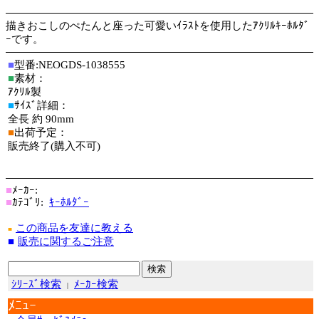
描きおこしのぺたんと座った可愛いｲﾗｽﾄを使用したｱｸﾘﾙｷｰﾎﾙﾀﾞ
ｰです。
■
型番:NEOGDS-1038555
■
素材：
ｱｸﾘﾙ製
■
ｻｲｽﾞ詳細：
全長 約 90mm
■
出荷予定：
販売終了(購入不可)
■
ﾒｰｶｰ:
■
ｶﾃｺﾞﾘ:
ｷｰﾎﾙﾀﾞｰ
この商品を友達に教える
■
■
販売に関するご注意
ｼﾘｰｽﾞ検索
ﾒｰｶｰ検索
|
ﾒﾆｭｰ