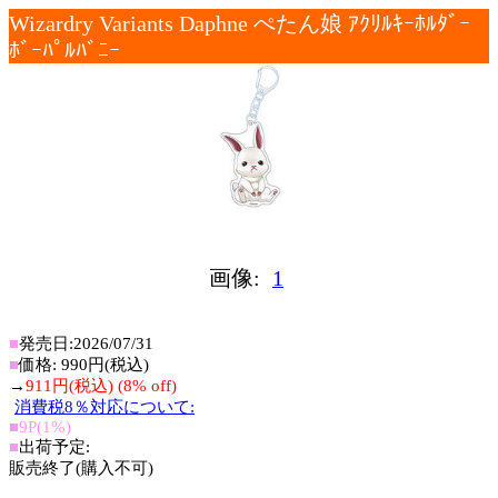
Wizardry Variants Daphne ぺたん娘 ｱｸﾘﾙｷｰﾎﾙﾀﾞｰ
ﾎﾞｰﾊﾟﾙﾊﾞﾆｰ
画像:
1
■
発売日:2026/07/31
■
価格: 990円(税込)
→
911円(税込) (8% off)
消費税8％対応について:
■9P(1%)
■
出荷予定:
販売終了(購入不可)