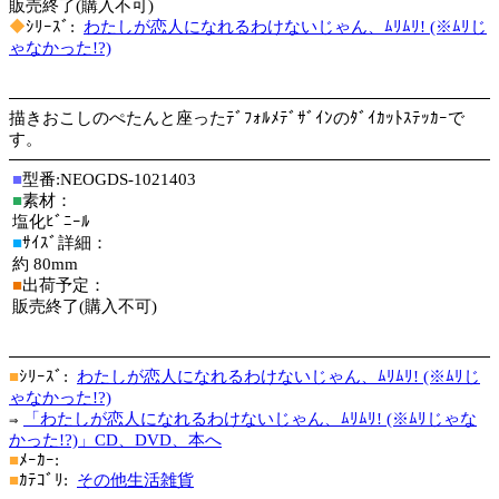
販売終了(購入不可)
◆
ｼﾘｰｽﾞ:
わたしが恋人になれるわけないじゃん、ﾑﾘﾑﾘ! (※ﾑﾘじ
ゃなかった!?)
描きおこしのぺたんと座ったﾃﾞﾌｫﾙﾒﾃﾞｻﾞｲﾝのﾀﾞｲｶｯﾄｽﾃｯｶｰで
す。
■
型番:NEOGDS-1021403
■
素材：
塩化ﾋﾞﾆｰﾙ
■
ｻｲｽﾞ詳細：
約 80mm
■
出荷予定：
販売終了(購入不可)
■
ｼﾘｰｽﾞ:
わたしが恋人になれるわけないじゃん、ﾑﾘﾑﾘ! (※ﾑﾘじ
ゃなかった!?)
「わたしが恋人になれるわけないじゃん、ﾑﾘﾑﾘ! (※ﾑﾘじゃな
⇒
かった!?)」CD、DVD、本へ
■
ﾒｰｶｰ:
■
ｶﾃｺﾞﾘ:
その他生活雑貨