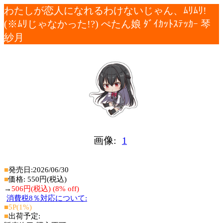
わたしが恋人になれるわけないじゃん、ﾑﾘﾑﾘ!
(※ﾑﾘじゃなかった!?) ぺたん娘 ﾀﾞｲｶｯﾄｽﾃｯｶｰ 琴
紗月
画像:
1
■
発売日:2026/06/30
■
価格: 550円(税込)
→
506円(税込) (8% off)
消費税8％対応について:
■5P(1%)
■
出荷予定: