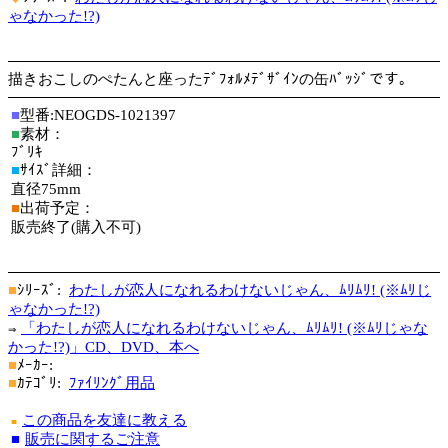
ゃなかった!?)
描きおこしのぺたんと座ったﾃﾞﾌｫﾙﾒﾃﾞｻﾞｲﾝの缶ﾊﾞｯｼﾞです。
■
型番:NEOGDS-1021397
■
素材：
ﾌﾞﾘｷ
■
ｻｲｽﾞ詳細：
直径75mm
■
出荷予定：
販売終了(購入不可)
■
ｼﾘｰｽﾞ:
わたしが恋人になれるわけないじゃん、ﾑﾘﾑﾘ! (※ﾑﾘじ
ゃなかった!?)
「わたしが恋人になれるわけないじゃん、ﾑﾘﾑﾘ! (※ﾑﾘじゃな
⇒
かった!?)」CD、DVD、本へ
■
ﾒｰｶｰ:
■
ｶﾃｺﾞﾘ:
ﾌｧｲﾘﾝｸﾞ用品
この商品を友達に教える
■
■
販売に関するご注意