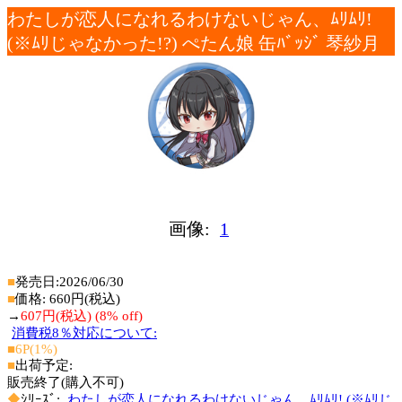
わたしが恋人になれるわけないじゃん、ﾑﾘﾑﾘ!
(※ﾑﾘじゃなかった!?) ぺたん娘 缶ﾊﾞｯｼﾞ 琴紗月
画像:
1
■
発売日:2026/06/30
■
価格: 660円(税込)
→
607円(税込) (8% off)
消費税8％対応について:
■6P(1%)
■
出荷予定:
販売終了(購入不可)
◆
ｼﾘｰｽﾞ:
わたしが恋人になれるわけないじゃん、ﾑﾘﾑﾘ! (※ﾑﾘじ