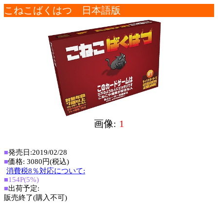
こねこばくはつ 日本語版
画像:
1
■
発売日:2019/02/28
■
価格: 3080円(税込)
消費税8％対応について:
■154P(5%)
■
出荷予定:
販売終了(購入不可)