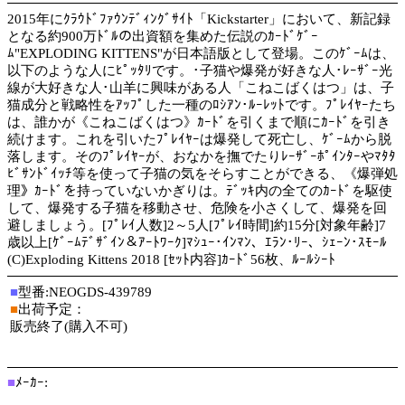
2015年にｸﾗｳﾄﾞﾌｧｳﾝﾃﾞｨﾝｸﾞｻｲﾄ「Kickstarter」において、新記録
となる約900万ﾄﾞﾙの出資額を集めた伝説のｶｰﾄﾞｹﾞｰ
ﾑ"EXPLODING KITTENS"が日本語版として登場。このｹﾞｰﾑは、
以下のような人にﾋﾟｯﾀﾘです。･子猫や爆発が好きな人･ﾚｰｻﾞｰ光
線が大好きな人･山羊に興味がある人「こねこばくはつ」は、子
猫成分と戦略性をｱｯﾌﾟした一種のﾛｼｱﾝ･ﾙｰﾚｯﾄです。ﾌﾟﾚｲﾔｰたち
は、誰かが《こねこばくはつ》ｶｰﾄﾞを引くまで順にｶｰﾄﾞを引き
続けます。これを引いたﾌﾟﾚｲﾔｰは爆発して死亡し、ｹﾞｰﾑから脱
落します。そのﾌﾟﾚｲﾔｰが、おなかを撫でたりﾚｰｻﾞｰﾎﾟｲﾝﾀｰやﾏﾀﾀ
ﾋﾞｻﾝﾄﾞｲｯﾁ等を使って子猫の気をそらすことができる、《爆弾処
理》ｶｰﾄﾞを持っていないかぎりは。ﾃﾞｯｷ内の全てのｶｰﾄﾞを駆使
して、爆発する子猫を移動させ、危険を小さくして、爆発を回
避しましょう。[ﾌﾟﾚｲ人数]2～5人[ﾌﾟﾚｲ時間]約15分[対象年齢]7
歳以上[ｹﾞｰﾑﾃﾞｻﾞｲﾝ＆ｱｰﾄﾜｰｸ]ﾏｼｭｰ･ｲﾝﾏﾝ、ｴﾗﾝ･ﾘｰ、ｼｪｰﾝ･ｽﾓｰﾙ
(C)Exploding Kittens 2018 [ｾｯﾄ内容]ｶｰﾄﾞ56枚、ﾙｰﾙｼｰﾄ
■
型番:NEOGDS-439789
■
出荷予定：
販売終了(購入不可)
■
ﾒｰｶｰ: