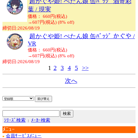
超かぐや姫! ぺたん娘 缶ﾊﾞｯｼﾞ 酒寄彩
葉 / 現実
価格： 660円(税込)
→
607円(税込) (8% off)
締切日:2026/08/19
超かぐや姫! ぺたん娘 缶ﾊﾞｯｼﾞ かぐや /
VR
価格： 660円(税込)
→
607円(税込) (8% off)
締切日:2026/08/19
1
2
3
4
5
>>
次へ
ｼﾘｰｽﾞ検索
ﾒｰｶｰ検索
|
ﾒﾆｭｰ
会員ｻ－ﾋﾞｽﾒﾆｭ－
■