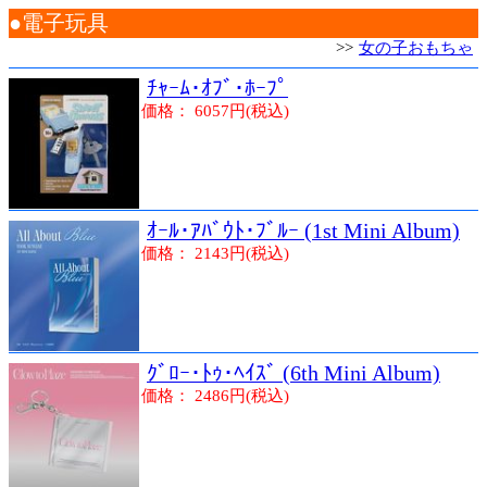
●電子玩具
>>
女の子おもちゃ
ﾁｬｰﾑ･ｵﾌﾞ･ﾎｰﾌﾟ
価格： 6057円(税込)
ｵｰﾙ･ｱﾊﾞｳﾄ･ﾌﾞﾙｰ (1st Mini Album)
価格： 2143円(税込)
ｸﾞﾛｰ･ﾄｩ･ﾍｲｽﾞ (6th Mini Album)
価格： 2486円(税込)