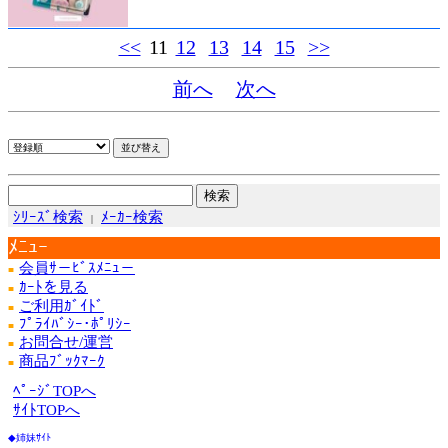
<<
11
12
13
14
15
>>
前へ
次へ
ｼﾘｰｽﾞ検索
ﾒｰｶｰ検索
|
ﾒﾆｭｰ
会員ｻ－ﾋﾞｽﾒﾆｭ－
■
ｶｰﾄを見る
■
ご利用ｶﾞｲﾄﾞ
■
ﾌﾟﾗｲﾊﾞｼｰ･ﾎﾟﾘｼｰ
■
お問合せ/運営
■
商品ﾌﾞｯｸﾏｰｸ
■
ﾍﾟｰｼﾞTOPへ
ｻｲﾄTOPへ
◆姉妹ｻｲﾄ