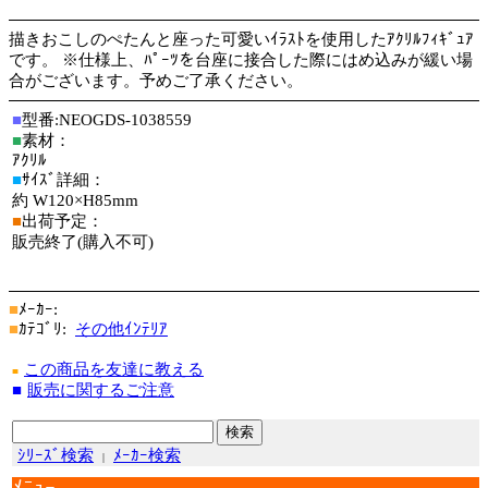
描きおこしのぺたんと座った可愛いｲﾗｽﾄを使用したｱｸﾘﾙﾌｨｷﾞｭｱ
です。 ※仕様上、ﾊﾟｰﾂを台座に接合した際にはめ込みが緩い場
合がございます。予めご了承ください。
■
型番:NEOGDS-1038559
■
素材：
ｱｸﾘﾙ
■
ｻｲｽﾞ詳細：
約 W120×H85mm
■
出荷予定：
販売終了(購入不可)
■
ﾒｰｶｰ:
■
ｶﾃｺﾞﾘ:
その他ｲﾝﾃﾘｱ
この商品を友達に教える
■
■
販売に関するご注意
ｼﾘｰｽﾞ検索
ﾒｰｶｰ検索
|