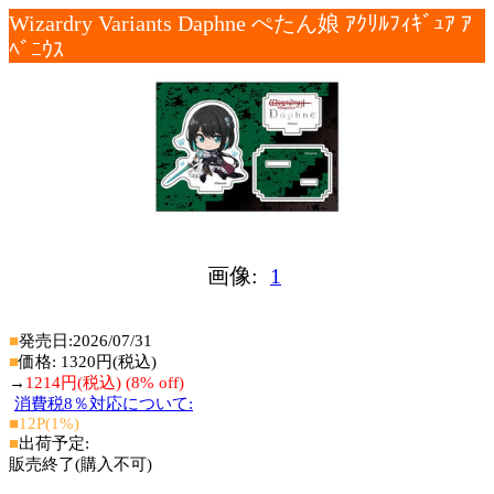
Wizardry Variants Daphne ぺたん娘 ｱｸﾘﾙﾌｨｷﾞｭｱ ｱ
ﾍﾞﾆｳｽ
画像:
1
■
発売日:2026/07/31
■
価格: 1320円(税込)
→
1214円(税込) (8% off)
消費税8％対応について:
■12P(1%)
■
出荷予定:
販売終了(購入不可)