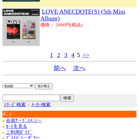
LOVE ANECDOTE(S) (5th Mini
Album)
価格： 2000円(税込)
1
2
3
4
5
>>
前へ
次へ
ｼﾘｰｽﾞ検索
ﾒｰｶｰ検索
|
ﾒﾆｭｰ
会員ｻ－ﾋﾞｽﾒﾆｭ－
■
ｶｰﾄを見る
■
ご利用ｶﾞｲﾄﾞ
■
ﾌﾟﾗｲﾊﾞｼｰ･ﾎﾟﾘｼｰ
■