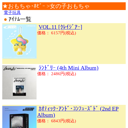
★おもちゃ･ﾎﾋﾞｰ >女の子おもちゃ
電子玩具
●
ｱｲﾃﾑ一覧
VOL.11 [ｸﾚｲｼﾞｱｰ]
価格： 6157円(税込)
ﾗﾝﾄﾞﾘｰ (4th Mini Album)
価格： 2486円(税込)
ｶｵﾃｨｯｸ･ｱﾝﾄﾞ･ｺﾝﾌｭｰｽﾞﾄﾞ (2nd EP
Album)
価格： 6843円(税込)